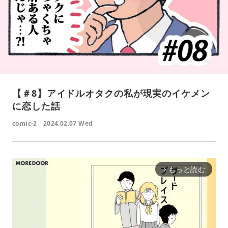
【＃8】アイドルオタクの私が現実のイケメン
に恋した話
comic-2
2024.02.07 Wed
もっと読む
arrow_forward_ios