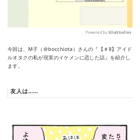
Powered by 
GliaStudios
M
今回は、M子（＠bocchiota）さんの『【＃8】アイド
u
ルオタクの私が現実のイケメンに恋した話』を紹介し
t
e
ます。
友人は……