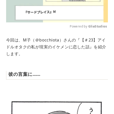
Powered by 
GliaStudios
M
今回は、M子（＠bocchiota）さんの『【＃23】アイ
u
ドルオタクの私が現実のイケメンに恋した話』を紹介
t
e
します。
彼の言葉に……