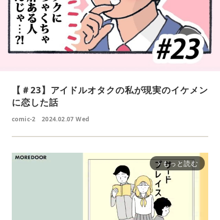
【＃23】アイドルオタクの私が現実のイケメン
に恋した話
comic-2
2024.02.07 Wed
もっと読む
arrow_forward_ios