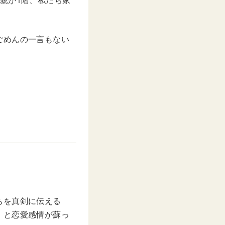
親が1階、私たち家
ごめんの一言もない
ちを真剣に伝える
」と恋愛感情が蘇っ