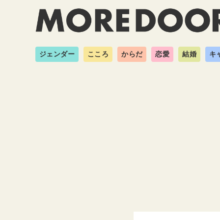
ジェンダー
こころ
からだ
恋愛
結婚
キ