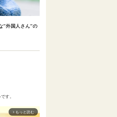
”外国人さん”の
いです。
もっと読む
arrow_forward_ios