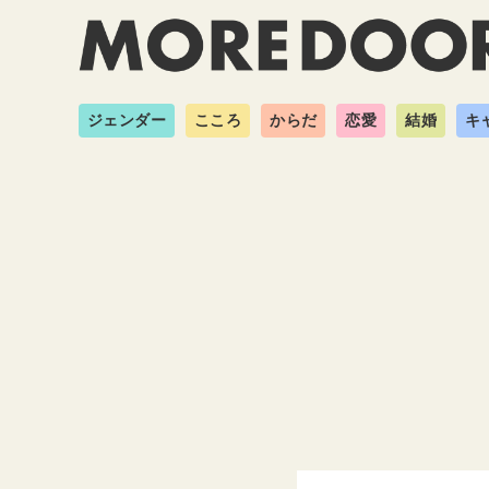
ジェンダー
こころ
からだ
恋愛
結婚
キ