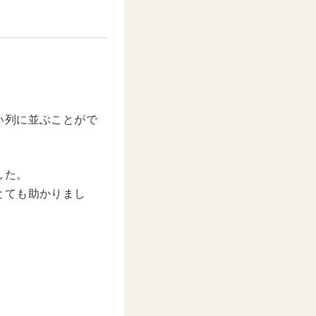
M
u
t
e
い列に並ぶことがで
した。
とても助かりまし