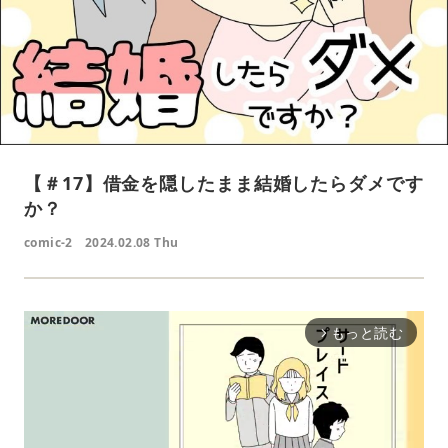
【＃17】借金を隠したまま結婚したらダメです
か？
comic-2
2024.02.08 Thu
もっと読む
arrow_forward_ios