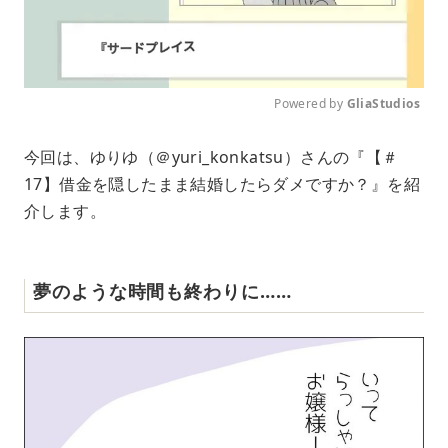
Powered by 
GliaStudios
M
今回は、ゆりゆ（＠yuri_konkatsu）さんの『【＃
u
17】借金を隠したまま結婚したらダメですか？』を紹
t
e
介します。
夢のような時間も終わりに……