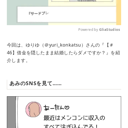
Powered by 
GliaStudios
M
今回は、ゆりゆ（＠yuri_konkatsu）さんの『【＃
u
46】借金を隠したまま結婚したらダメですか？』を紹
t
e
介します。
あみのSNSを見て……