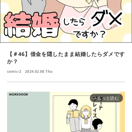
【＃46】借金を隠したまま結婚したらダメです
か？
comic-2
2024.02.08 Thu
もっと読む
arrow_forward_ios