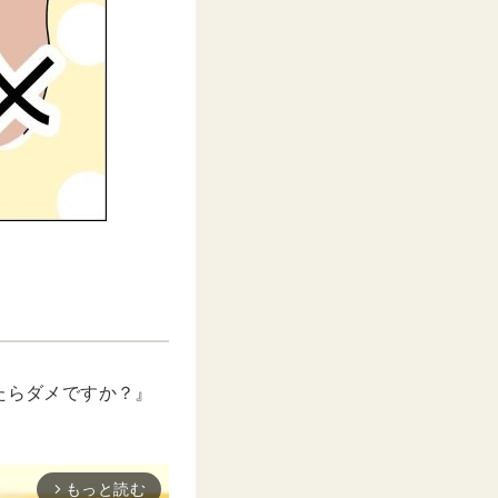
したらダメですか？』
もっと読む
arrow_forward_ios