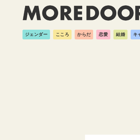
ジェンダー
こころ
からだ
恋愛
結婚
キ