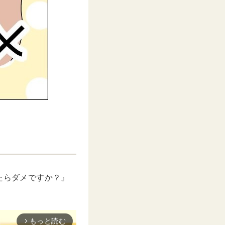
したらダメですか？』
もっと読む
arrow_forward_ios