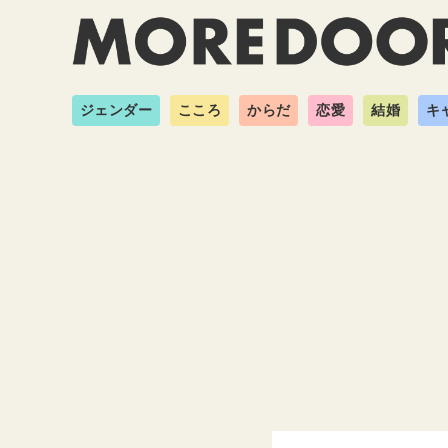
ジェンダー
こころ
からだ
恋愛
結婚
キ