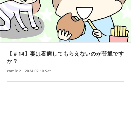
【＃14】妻は看病してもらえないのが普通です
か？
comic-2
2024.02.10 Sat
L
o
/
U
a
n
d
m
e
u
d
t
:
e
4
1
.