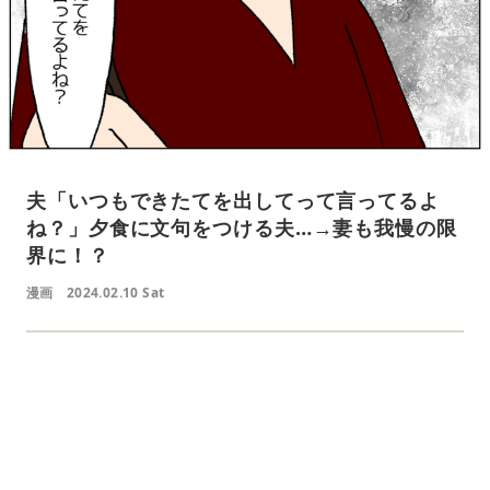
夫「いつもできたてを出してって言ってるよ
ね？」夕食に文句をつける夫…→妻も我慢の限
界に！？
漫画
2024.02.10 Sat
L
o
/
U
a
n
d
m
e
u
d
t
:
e
4