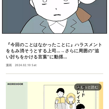
『今回のことはなかったことに』ハラスメント
をもみ消そうとする上司…→さらに周囲の”追
い討ちをかける言葉”に動揺…
漫画
2024.02.10 Sat
もっと読む
arrow_forward_ios