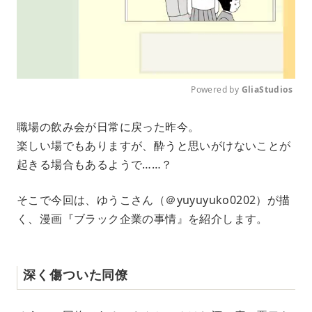
Powered by 
GliaStudios
M
職場の飲み会が日常に戻った昨今。
u
楽しい場でもありますが、酔うと思いがけないことが
t
e
起きる場合もあるようで……？
そこで今回は、ゆうこさん（＠yuyuyuko0202）が描
く、漫画『ブラック企業の事情』を紹介します。
深く傷ついた同僚