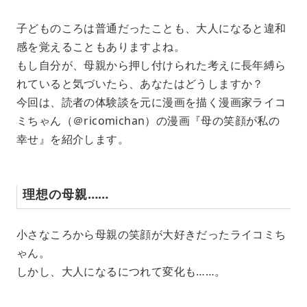
M
子どものころは普通だったことも、大人になると違和
u
感を覚えることもありますよね。
t
e
もし自分が、母親から押し付けられた考えに長年縛ら
れていると気づいたら、あなたはどうしますか？
今回は、読者の体験談を元に漫画を描く漫画家ライコ
ミちゃん（＠ricomichan）の漫画『母の笑顔が私の
幸せ』を紹介します。
理想の母親……
小さなころから母親の笑顔が大好きだったライコミち
ゃん。
しかし、大人になるにつれて変化も……。