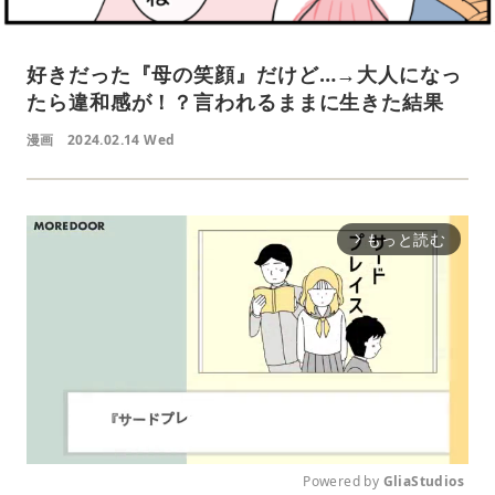
好きだった『母の笑顔』だけど…→大人になっ
たら違和感が！？言われるままに生きた結果
漫画
2024.02.14 Wed
もっと読む
arrow_forward_ios
Powered by 
GliaStudios