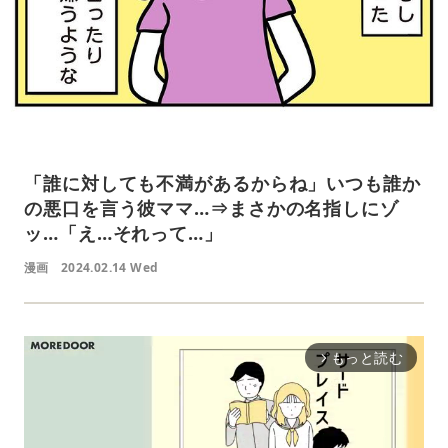
「誰に対しても不満があるからね」いつも誰か
の悪口を言う彼ママ…⇒まさかの名指しにゾ
ッ…「え…それって…」
漫画
2024.02.14 Wed
もっと読む
arrow_forward_ios