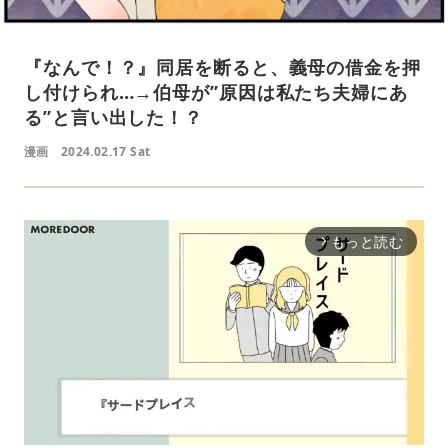
『なんで！？』同居を断ると、義母の借金を押
し付けられ…→伯母が”原因は私たち夫婦にあ
る”と言い出した！？
漫画
2024.02.17 Sat
もっと読む
arrow_forward_ios