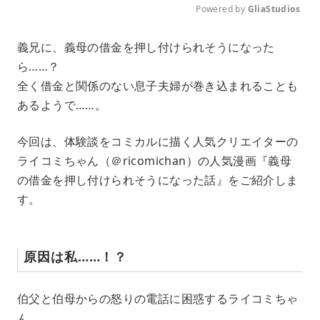
Powered by 
GliaStudios
M
義兄に、義母の借金を押し付けられそうになった
u
ら……？
t
e
全く借金と関係のない息子夫婦が巻き込まれることも
あるようで……。
今回は、体験談をコミカルに描く人気クリエイターの
ライコミちゃん（＠ricomichan）の人気漫画『義母
の借金を押し付けられそうになった話』をご紹介しま
す。
原因は私……！？
伯父と伯母からの怒りの電話に困惑するライコミちゃ
ん。