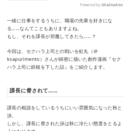
Powered by 
GliaStudios
M
一緒に仕事をするうちに、職場の先輩を好きにな
u
る……なんてこともありますよね。
t
e
もし、それを課長が邪魔してきたら……？
今回は、セクハラ上司との戦いを虹丸（＠
ksapurimento）さんが綿密に描いた創作漫画『セク
ハラ上司に鉄槌を下した話』をご紹介します。
課長に脅されて……
課長の相談をしているうちにいい雰囲気になった秋と
渉。
しかし、課長に脅された渉は秋に冷たい態度をとるよ