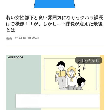
若い女性部下と良い雰囲気になりセクハラ課長
はご機嫌！！が、しかし…⇒課長が迎えた最後
とは
漫画
2024.02.28 Wed
もっと読む
arrow_forward_ios