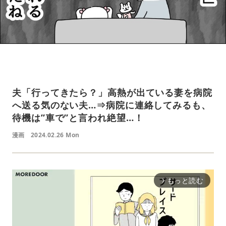
夫「行ってきたら？」高熱が出ている妻を病院
へ送る気のない夫…⇒病院に連絡してみるも、
待機は”車で”と言われ絶望…！
漫画
2024.02.26 Mon
もっと読む
arrow_forward_ios