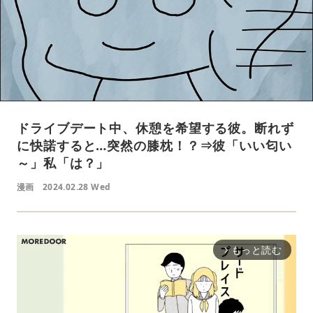
ドライブデート中、休憩を希望する彼。断れず
に快諾すると…突然の膝枕！？⇒彼「いい匂い
～」私「は？」
漫画
2024.02.28 Wed
もっと読む
arrow_forward_ios