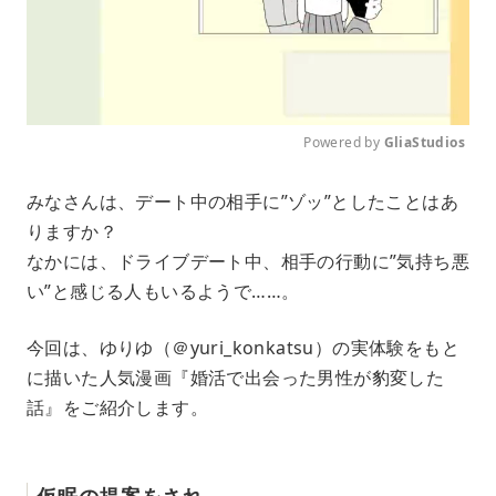
Powered by 
GliaStudios
M
みなさんは、デート中の相手に”ゾッ”としたことはあ
u
りますか？
t
e
なかには、ドライブデート中、相手の行動に”気持ち悪
い”と感じる人もいるようで……。
今回は、ゆりゆ（＠yuri_konkatsu）の実体験をもと
に描いた人気漫画『婚活で出会った男性が豹変した
話』をご紹介します。
仮眠の提案をされ……