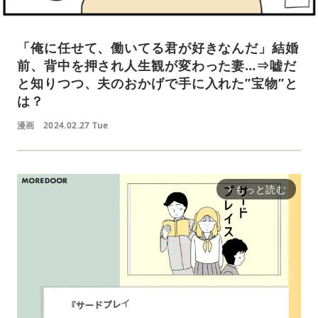
「俺に任せて、働いてる君が好きなんだ」結婚
前、背中を押され人生観が変わった妻…⇒嘘だ
と知りつつ、夫のおかげで手に入れた”宝物”と
は？
漫画
2024.02.27 Tue
もっと読む
arrow_forward_ios