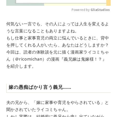
Powered by 
GliaStudios
M
何気ない一言でも、その人によっては人生を変えるよ
u
うな言葉になることもありますよね。
t
e
もし仕事と家事育児の両立に悩んでいるときに、背中
を押してくれる人がいたら、あなたはどうしますか？
今回は、読者の体験談を元に描く漫画家ライコミちゃ
ん（＠ricomichan）の漫画『義兄嫁は鬼嫁様！？』
を紹介します。
嫁の愚痴ばかり言う義兄……
夫の兄から、「嫁に家事や育児をやらされている」と
聞かされていたライコミちゃん。
しかし実際は、結婚前に義兄から申し出ていながら、