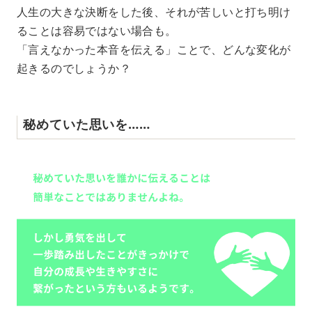
M
人生の大きな決断をした後、それが苦しいと打ち明け
u
ることは容易ではない場合も。
t
e
「言えなかった本音を伝える」ことで、どんな変化が
起きるのでしょうか？
秘めていた思いを……