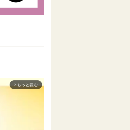
もっと読む
arrow_forward_ios