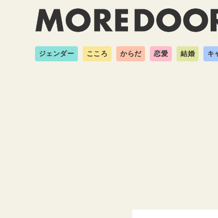
ジェンダー
こころ
からだ
恋愛
結婚
キ