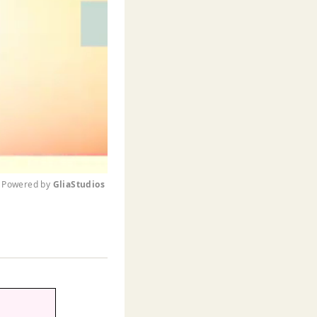
Powered by 
GliaStudios
M
u
t
e