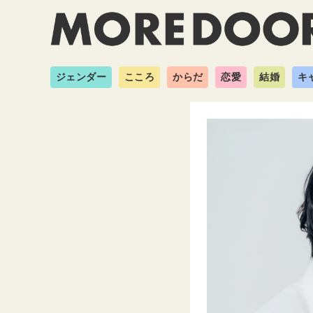
ジェンダー
こころ
からだ
恋愛
結婚
キ