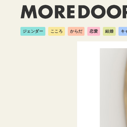
ジェンダー
こころ
からだ
恋愛
結婚
キ