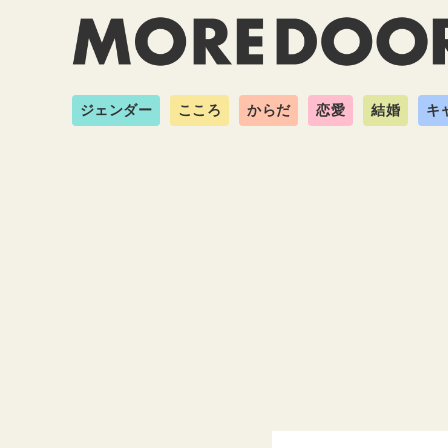
ジェンダー
こころ
からだ
恋愛
結婚
キ