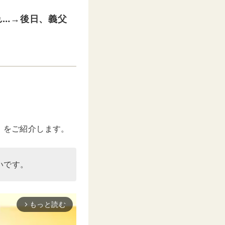
れ…→後日、義父
」をご紹介します。
いです。
もっと読む
arrow_forward_ios