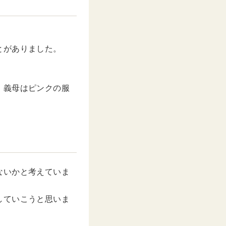
u
t
e
とがありました。
、義母はピンクの服
ないかと考えていま
していこうと思いま