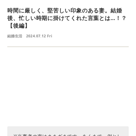
時間に厳しく、堅苦しい印象のある妻。結婚
後、忙しい時期に掛けてくれた言葉とは…！？
【後編】
結婚生活
2024.07.12 Fri
L
o
/
U
a
n
d
m
e
u
d
t
:
e
4
1
.
2
1
%