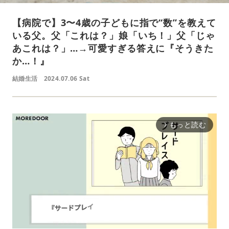
【病院で】3〜4歳の子どもに指で“数”を教えて
いる父。父「これは？」娘「いち！」父「じゃ
あこれは？」…→可愛すぎる答えに『そうきた
か…！』
結婚生活
2024.07.06 Sat
もっと読む
arrow_forward_ios