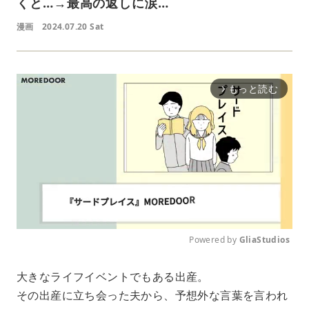
くと…→最高の返しに涙…
漫画
2024.07.20 Sat
もっと読む
arrow_forward_ios
Powered by 
GliaStudios
M
大きなライフイベントでもある出産。
u
その出産に立ち会った夫から、予想外な言葉を言われ
t
e