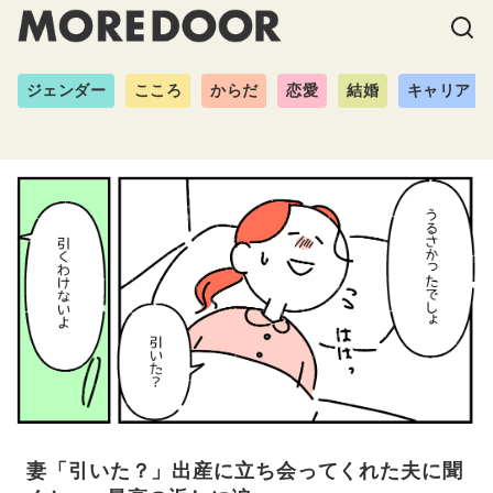
ジェンダー
こころ
からだ
恋愛
結婚
キャリア
妻「引いた？」出産に立ち会ってくれた夫に聞