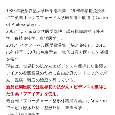
1985年慶應義塾大学医学部卒業。1998年移植免疫学
にて英国オックスフォード大学医学博士取得（Doctor
of Philosophy）。
2002年より帝京大学医学部博士課程指導教授（外科
学、移植免疫学、東洋医学）。
2013年イグノーベル医学賞受賞（脳と免疫）。20代
は外科医、30代は免疫学者、40代は漢方医として研鑽
を積む。
現在は、世界初の抗がんエビデンスを獲得した生薬フ
アイアの啓蒙普及のために自由診療のクリニックでが
ん、難病・難症の治療を行っている。
新見正則医院では世界初の抗がんエビデンスを獲得し
た生薬「フアイア」を使用。
最新刊『フローチャート整形外科漢方薬』はAmazon
で三冠（臨床外科、整形外科、東洋医学）。
下記も好評発売中。