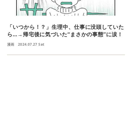
「いつから！？」生理中、仕事に没頭していた
ら…→帰宅後に気づいた“まさかの事態”に涙！
漫画
2024.07.27 Sat
L
o
/
U
a
n
d
m
e
u
d
t
:
e
4
5
.
3
3
%