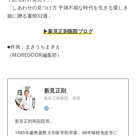
「しあわせの見つけ方 予測不能な時代を生きる愛しき
娘に贈る書簡32通」
▶︎新見正則医院ブログ
■作画：まきうちまきえ
（MOREDOOR編集部）
新見正則
新見正則医院 院長
新見正則医院院長。
1985年慶應義塾大学医学部卒業。98年移植免疫学に