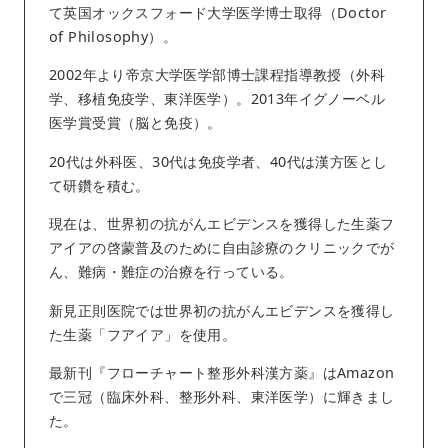
て英国オックスフォード大学医学博士取得（Doctor
of Philosophy）。
2002年より帝京大学医学部博士課程指導教授（外科
学、移植免疫学、東洋医学）。2013年イグノーベル
医学賞受賞（脳と免疫）。
20代は外科医、30代は免疫学者、40代は漢方医とし
て研鑽を積む。
現在は、世界初の抗がんエビデンスを獲得した生薬フ
アイアの啓蒙普及のために自由診療のクリニックでが
ん、難病・難症の治療を行っている。
新見正則医院では世界初の抗がんエビデンスを獲得し
た生薬「フアイア」を使用。
最新刊『フローチャート整形外科漢方薬』はAmazon
で三冠（臨床外科、整形外科、東洋医学）に輝きまし
た。