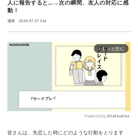
人に報告すると…→次の瞬間、友人の対応に感
動！
漫画
2024.07.27 Sat
もっと読む
arrow_forward_ios
Powered by 
GliaStudios
M
皆さんは、失恋した時にどのような行動をとります
u