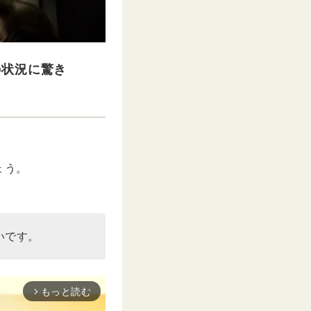
の状況に驚き
ょう。
いです。
もっと読む
arrow_forward_ios