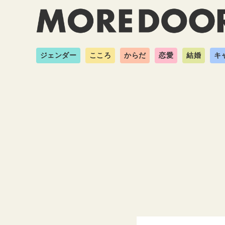
ジェンダー
こころ
からだ
恋愛
結婚
キ