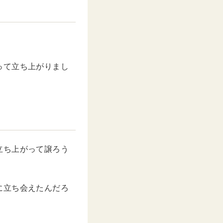
u
t
e
って立ち上がりまし
立ち上がって譲ろう
に立ち会えたんだろ