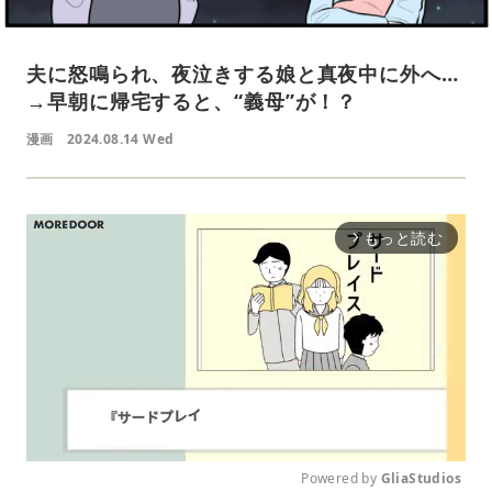
夫に怒鳴られ、夜泣きする娘と真夜中に外へ…
→早朝に帰宅すると、“義母”が！？
漫画
2024.08.14 Wed
もっと読む
arrow_forward_ios
Powered by 
GliaStudios