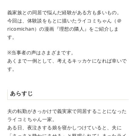
M
義家族との同居で悩んだ経験がある方も多いもの。
u
今回は、体験談をもとに描いたライコミちゃん（＠
t
e
ricomichan）の漫画『理想の隣人』をご紹介しま
す。
※当事者の声はさまざまです。
あくまで一例として、考えるキッカケになれば幸いで
す。
あらすじ
夫の転勤がきっかけで義実家で同居することになった
ライコミちゃん一家。
ある日、夜泣きする娘を寝かしつけていると、夫に
「さっさと静かにさせろ」と怒鳴られてしまったライ