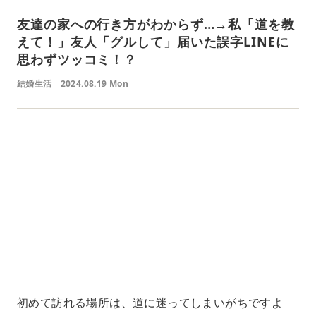
友達の家への行き方がわからず…→私「道を教
えて！」友人「グルして」届いた誤字LINEに
思わずツッコミ！？
結婚生活
2024.08.19 Mon
L
o
/
U
a
n
d
m
e
u
d
t
:
e
4
5
.
3
3
%
初めて訪れる場所は、道に迷ってしまいがちですよ