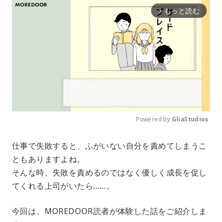
もっと読む
arrow_forward_ios
Powered by 
GliaStudios
M
仕事で失敗すると、ふがいない自分を責めてしまうこ
u
ともありますよね。
t
e
そんな時、失敗を責めるのではなく優しく成長を促し
てくれる上司がいたら……。
今回は、MOREDOOR読者が体験した話をご紹介しま