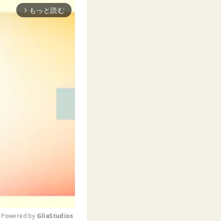
もっと読む
arrow_forward_ios
Powered by 
GliaStudios