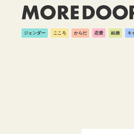
ジェンダー
こころ
からだ
恋愛
結婚
キ