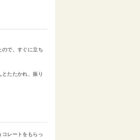
M
u
t
e
たので、すぐに立ち
んとたたかれ、振り
。
ョコレートをもらっ