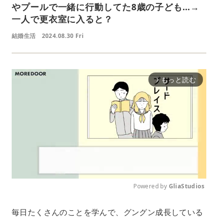
やプールで一緒に行動してた8歳の子ども…→
一人で更衣室に入ると？
結婚生活
2024.08.30 Fri
もっと読む
arrow_forward_ios
Powered by 
GliaStudios
M
毎日たくさんのことを学んで、グングン成長している
u