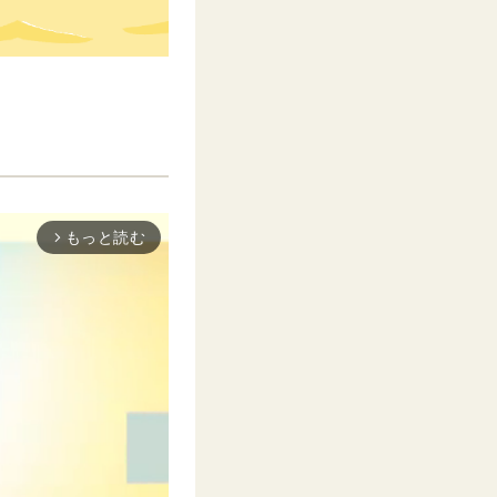
もっと読む
arrow_forward_ios