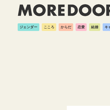
ジェンダー
こころ
からだ
恋愛
結婚
キ