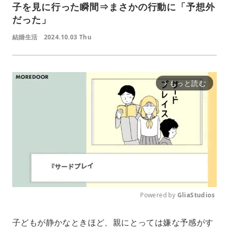
子を見に行った瞬間⇒まさかの行動に「予想外
だった」
結婚生活
2024.10.03 Thu
もっと読む
arrow_forward_ios
Powered by 
GliaStudios
M
子どもが静かなときほど、親にとっては嫌な予感がす
u