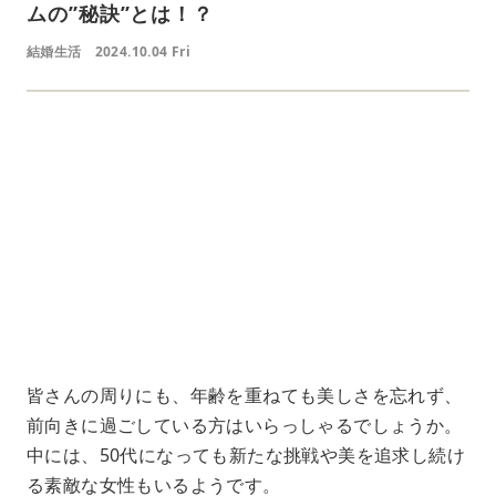
ムの”秘訣”とは！？
結婚生活
2024.10.04 Fri
L
o
/
U
a
n
d
m
e
u
d
t
:
e
4
1
.
2
1
%
皆さんの周りにも、年齢を重ねても美しさを忘れず、
前向きに過ごしている方はいらっしゃるでしょうか。
中には、50代になっても新たな挑戦や美を追求し続け
る素敵な女性もいるようです。