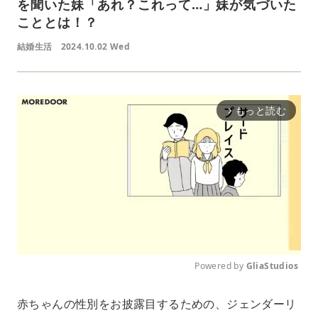
を聞いた妹「あれ？これって…」妹が気づいた
こととは！？
結婚生活
2024.10.02 Wed
もっと読む
arrow_forward_ios
Powered by 
GliaStudios
M
赤ちゃんの性別をお披露目するための、ジェンダーリ
u