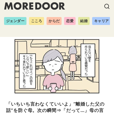
ジェンダー
こころ
からだ
恋愛
結婚
キャリア
「いちいち言わなくていいよ」”離婚した父の
話”を防ぐ母。次の瞬間⇒「だって…」母の言