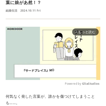
葉に娘があ然！？
結婚生活
2024.10.11 Fri
もっと読む
arrow_forward_ios
Powered by 
GliaStudios
M
何気なく発した言葉が、誰かを傷つけてしまうこと
u
も……。
t