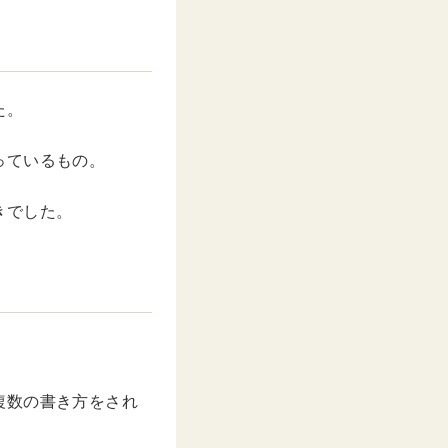
M
u
t
e
た。
っているもの。
きでした。
複数の書き方をされ