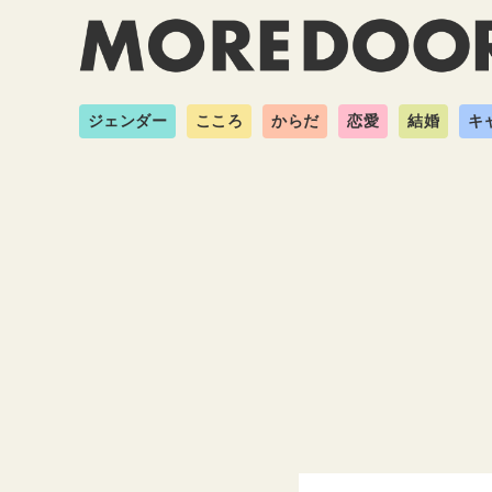
ジェンダー
こころ
からだ
恋愛
結婚
キ