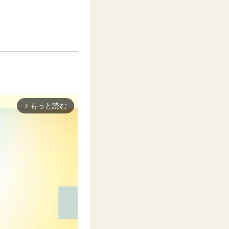
もっと読む
arrow_forward_ios