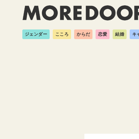
ジェンダー
こころ
からだ
恋愛
結婚
キ