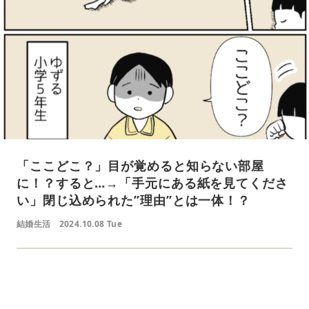
「ここどこ？」目が覚めると知らない部屋
に！？すると…→「手元にある紙を見てくださ
い」閉じ込められた”理由”とは一体！？
結婚生活
2024.10.08 Tue
L
o
/
U
a
n
d
m