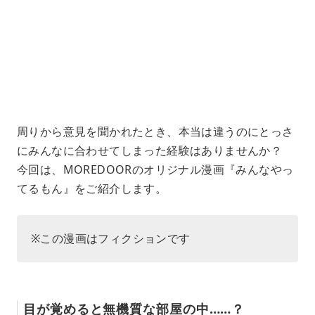
e
u
d
t
:
e
4
1
.
2
2
%
周りから意見を聞かれたとき、本当は違うのにとっさ
にみんなに合わせてしまった経験はありませんか？
今回は、MOREDOORのオリジナル漫画『みんなやっ
てるもん』をご紹介します。
※この漫画はフィクションです
目が覚めると無機質な部屋の中……？