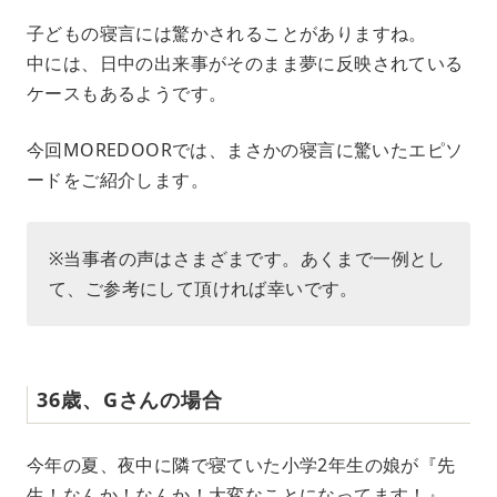
M
子どもの寝言には驚かされることがありますね。
u
中には、日中の出来事がそのまま夢に反映されている
t
e
ケースもあるようです。
今回MOREDOORでは、まさかの寝言に驚いたエピソ
ードをご紹介します。
※当事者の声はさまざまです。あくまで一例とし
て、ご参考にして頂ければ幸いです。
36歳、Gさんの場合
今年の夏、夜中に隣で寝ていた小学2年生の娘が『先
生！なんか！なんか！大変なことになってます！』