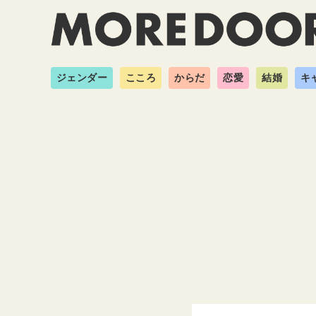
ジェンダー
こころ
からだ
恋愛
結婚
キ