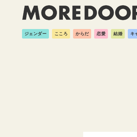
ジェンダー
こころ
からだ
恋愛
結婚
キ