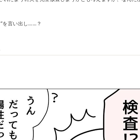
”を言い出し……？
…