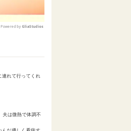
Powered by 
GliaStudios
M
u
t
e
に連れて行ってくれ
、夫は微熱で体調不
かんだ優しく看病す