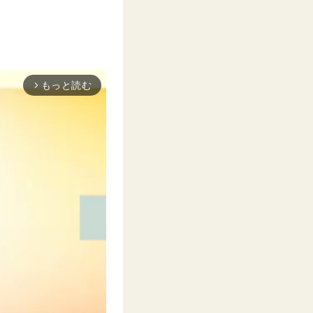
もっと読む
arrow_forward_ios