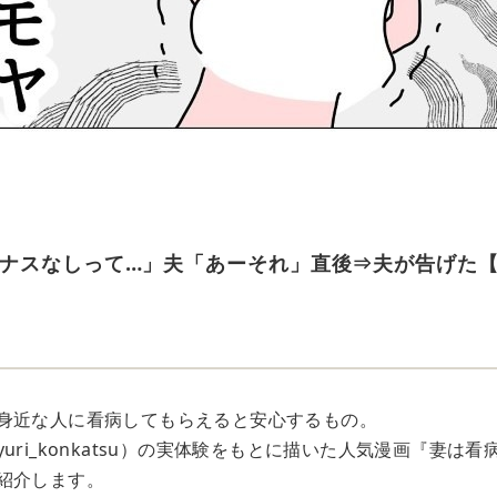
ナスなしって…」夫「あーそれ」直後⇒夫が告げた
身近な人に看病してもらえると安心するもの。
uri_konkatsu）の実体験をもとに描いた人気漫画『妻は
紹介します。