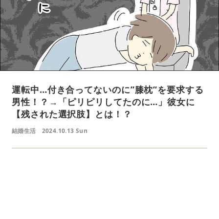
運転中…付き合ってないのに”膝枕”を要求する
男性！？→「ピリピリしてたのに…」彼女に
【残された選択肢】とは！？
結婚生活
2024.10.13 Sun
L
o
/
U
a
n
d
m
e
u
d
t
:
e
7