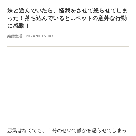
妹と遊んでいたら、怪我をさせて怒らせてしま
った！落ち込んでいると…ペットの意外な行動
に感動！
結婚生活
2024.10.15 Tue
L
o
/
U
a
n
d
m
e
u
d
t
:
e
4
1
.
2
1
%
悪気はなくても、自分のせいで誰かを怒らせてしまっ