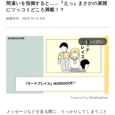
間違いを指摘すると…→『えっ』まさかの展開
にツッコミどころ満載！？
結婚生活
2024.10.12 Sat
もっと読む
arrow_forward_ios
Powered by 
GliaStudios
M
メッセージなどを送る際に、うっかりしてしまうこと
u