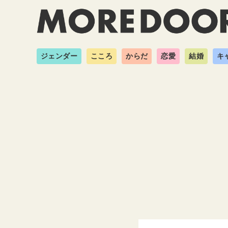
ジェンダー
こころ
からだ
恋愛
結婚
キ