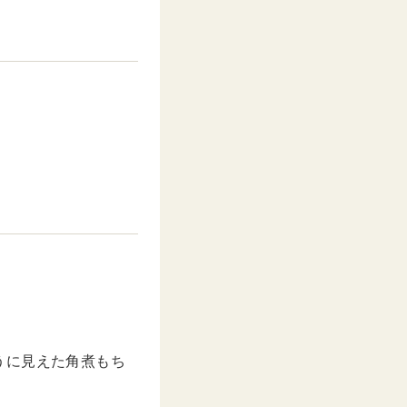
M
u
t
e
うに見えた角煮もち