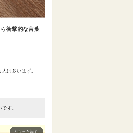
から衝撃的な言葉
る人は多いはず。
いです。
もっと読む
arrow_forward_ios