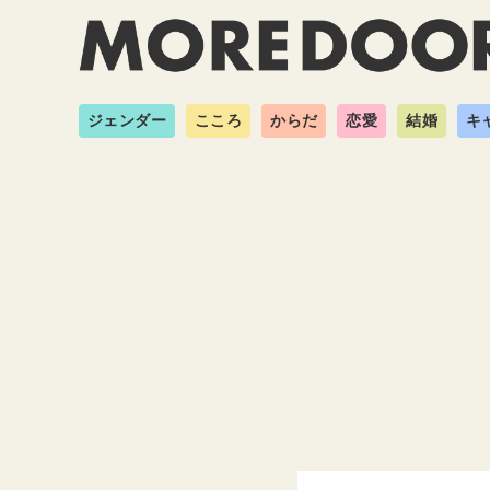
ジェンダー
こころ
からだ
恋愛
結婚
キ