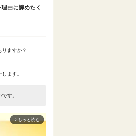
を理由に諦めたく
ありますか？
介します。
いです。
もっと読む
arrow_forward_ios