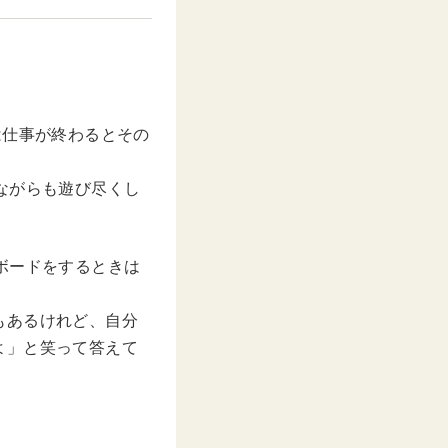
t
e
は仕事が終わるとその
ながらも遊び尽くし
ボードをするときは
もあるけれど、自分
よ」と笑って答えて